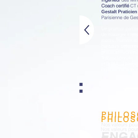
Coach certifié
CT 
Gestalt Praticien
Parisienne de Gest
Un premier parcou
de manager intercul
mettre l’humain au
parcours personnel
philosophie orienta
Transactionnelle,
et la PNL, il acc
équipes dans leu
PHILOS
PHILOS
Nos valeurs pour
Nos valeurs pour
ENGA