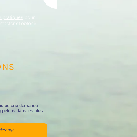
s pratiques
pour
ntacter et obtenir
ONS
vis ou une demande
appelons dans les plus