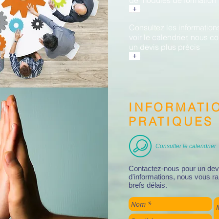
de modules
de formation
+
+
+
Consultez les
information
voir le calendrier, nous co
un devis plus précis
+
+
+
INFORMATI
PRATIQUES
Consulter le calendrier
Contactez-nous pour un de
d'informations, nous vous r
brefs délais.