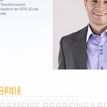
(Transformance)
diplômé de l'EPG
(Ecole
alt)
rs professionnel où son rôle
turel et de conseil l’a incité à
 centre de sa vision. Un
 qui l'a mis au contact de la
le. Sensibilisé à l’Analyse
 la Communication Non Violente
ompagne des personnes et des
r épanouissement.
OPHIE
OPHIE
 aller vers un management humaniste efficient :
 aller vers un management humaniste efficient :
GEMENT RESPONSAB