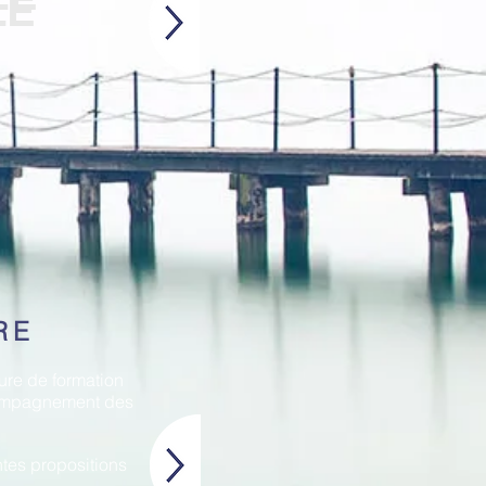
LE
RE
ure de formation
compagnement des
ntes propositions