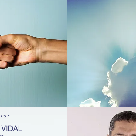
US ?
 VIDAL
es